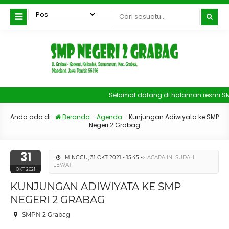
Selamat datang di halaman resmi S
Anda ada di :
Beranda
-
Agenda
-
Kunjungan Adiwiyata ke SMP
Negeri 2 Grabag
31
MINGGU, 31 OKT 2021 - 15:45 ->
ACARA INI SUDAH
LEWAT
OKT 2021
KUNJUNGAN ADIWIYATA KE SMP
NEGERI 2 GRABAG
SMPN 2 Grabag