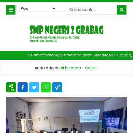
Selamat datang di halaman resmi SMP Negeri 2 Grabag, M
Anda ada di :
Beranda
-
Galeri
-