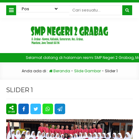
Selamat datang di halaman resmi SMP Negeri 2 Grabag,
Anda ada di :
Beranda
-
Slide Gambar
-
Slider 1
SLIDER 1