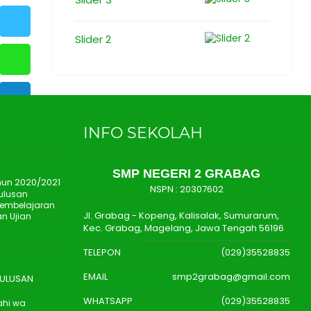
Slider 2
INFO SEKOLAH
SMP NEGERI 2 GRABAG
ahun 2020/2021
NSPN :
20307602
ulusan
Pembelajaran
Jl. Grabag - Kopeng, Kalisalak, Sumurarum,
n Ujian
Kec. Grabag, Magelang, Jawa Tengah 56196
TELEPON
(029)35528835
EMAIL
smp2grabag@gmail.com
LULUSAN
WHATSAPP
(029)35528835
ahi wa