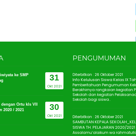
A
PENGUMUMAN
Diterbitkan :
26 Oktober 2021
iwiyata ke SMP
31
Info Kelulusan Siswa Kelas IX T
ag
Pemberitahuan Pengumuman Kel
Okt 2021
Berakhirnya rangkaian kegiatan 
Sekolah dan kegiatan Pelaksanaa
Sekolah bagi siswa..
 dengan Ortu kls VII
30
n 2020 / 2021
Okt 2021
Diterbitkan :
26 Oktober 2021
SAMBUTAN KEPALA SEKOLAH_KE
SISWA TH. PELAJARAN 2020/2021
Assalamu’alaikum wa rahmatull