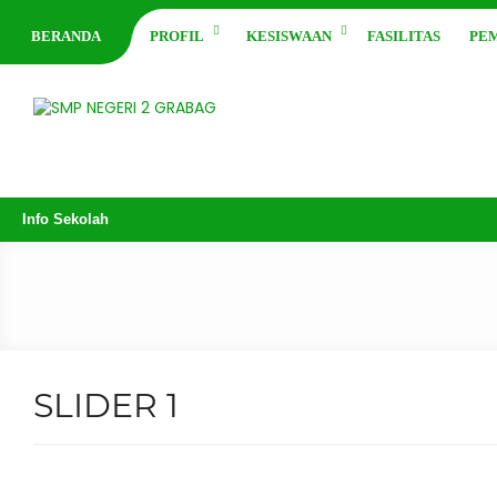
BERANDA
PROFIL
KESISWAAN
FASILITAS
PE
Info Sekolah
SLIDER 1