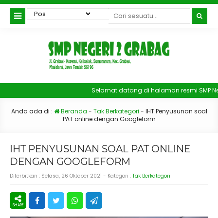
Selamat datang di halaman resmi SMP Neg
Anda ada di :
Beranda
-
Tak Berkategori
-
IHT Penyusunan soal
PAT online dengan Googleform
IHT PENYUSUNAN SOAL PAT ONLINE
DENGAN GOOGLEFORM
Diterbitkan :
Selasa, 26 Oktober 2021
- Kategori :
Tak Berkategori