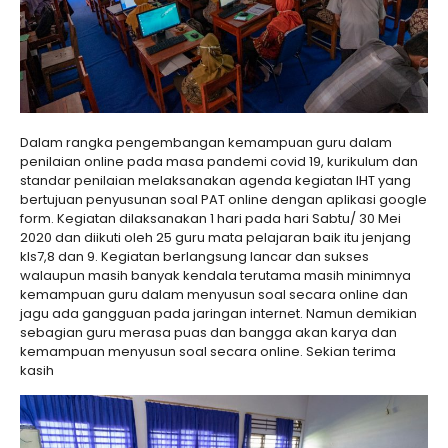
Dalam rangka pengembangan kemampuan guru dalam
penilaian online pada masa pandemi covid 19, kurikulum dan
standar penilaian melaksanakan agenda kegiatan IHT yang
bertujuan penyusunan soal PAT online dengan aplikasi google
form. Kegiatan dilaksanakan 1 hari pada hari Sabtu/ 30 Mei
2020 dan diikuti oleh 25 guru mata pelajaran baik itu jenjang
kls7,8 dan 9. Kegiatan berlangsung lancar dan sukses
walaupun masih banyak kendala terutama masih minimnya
kemampuan guru dalam menyusun soal secara online dan
jagu ada gangguan pada jaringan internet. Namun demikian
sebagian guru merasa puas dan bangga akan karya dan
kemampuan menyusun soal secara online. Sekian terima
kasih