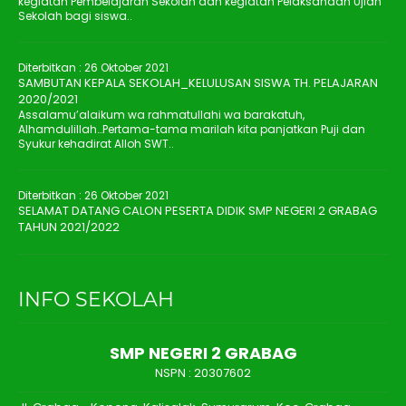
kegiatan Pembelajaran Sekolah dan kegiatan Pelaksanaan Ujian
Sekolah bagi siswa..
Diterbitkan :
26 Oktober 2021
SAMBUTAN KEPALA SEKOLAH_KELULUSAN SISWA TH. PELAJARAN
2020/2021
Assalamu’alaikum wa rahmatullahi wa barakatuh,
Alhamdulillah…Pertama-tama marilah kita panjatkan Puji dan
Syukur kehadirat Alloh SWT..
Diterbitkan :
26 Oktober 2021
SELAMAT DATANG CALON PESERTA DIDIK SMP NEGERI 2 GRABAG
TAHUN 2021/2022
INFO SEKOLAH
SMP NEGERI 2 GRABAG
NSPN :
20307602