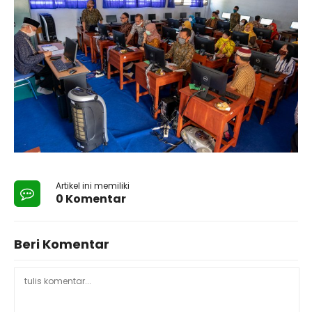
Artikel ini memiliki
0 Komentar
Beri Komentar