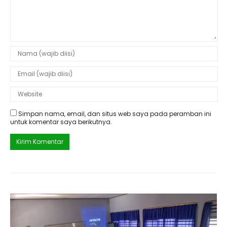
Simpan nama, email, dan situs web saya pada peramban ini
untuk komentar saya berikutnya.