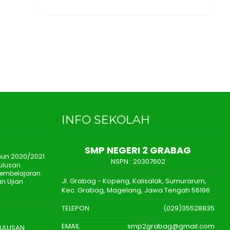
INFO SEKOLAH
SMP NEGERI 2 GRABAG
ahun 2020/2021
NSPN :
20307602
ulusan
Pembelajaran
Jl. Grabag - Kopeng, Kalisalak, Sumurarum,
n Ujian
Kec. Grabag, Magelang, Jawa Tengah 56196
TELEPON
(029)35528835
EMAIL
smp2grabag@gmail.com
LULUSAN