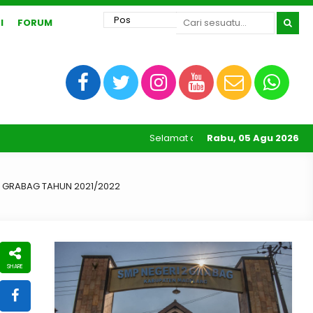
I
FORUM
Selamat datang di halaman resmi SMP
Rabu, 05 Agu 2026
2 GRABAG TAHUN 2021/2022